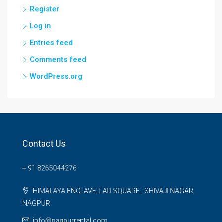
Register
Log in
Entries feed
Comments feed
WordPress.org
Contact Us
+ 91 8265044276
HIMALAYA ENCLAVE, LAD SQUARE , SHIVAJI NAGAR,
NAGPUR
info@nagpurrental.com