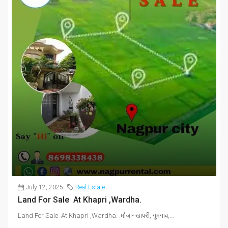
July 12, 2025
Real Estate
Land For Sale At Khapri ,Wardha.
Land For Sale At Khapri ,Wardha. .मौजा- खापरी, गुमगाव,...