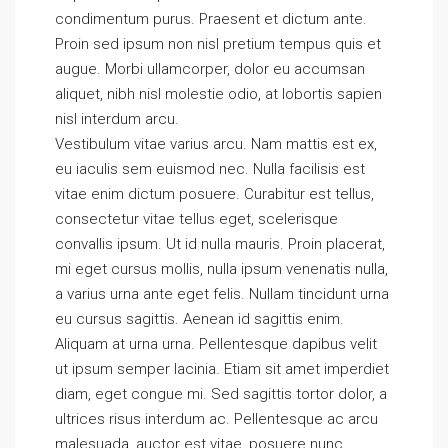
condimentum purus. Praesent et dictum ante.
Proin sed ipsum non nisl pretium tempus quis et
augue. Morbi ullamcorper, dolor eu accumsan
aliquet, nibh nisl molestie odio, at lobortis sapien
nisl interdum arcu.
Vestibulum vitae varius arcu. Nam mattis est ex,
eu iaculis sem euismod nec. Nulla facilisis est
vitae enim dictum posuere. Curabitur est tellus,
consectetur vitae tellus eget, scelerisque
convallis ipsum. Ut id nulla mauris. Proin placerat,
mi eget cursus mollis, nulla ipsum venenatis nulla,
a varius urna ante eget felis. Nullam tincidunt urna
eu cursus sagittis. Aenean id sagittis enim.
Aliquam at urna urna. Pellentesque dapibus velit
ut ipsum semper lacinia. Etiam sit amet imperdiet
diam, eget congue mi. Sed sagittis tortor dolor, a
ultrices risus interdum ac. Pellentesque ac arcu
malesuada, auctor est vitae, posuere nunc.