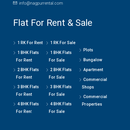
info@nagpurrental.com
Flat For Rent & Sale
1 RK For Rent
1 RK For Sale
Plots
1 BHK Flats
1 BHK Flats
Bungalow
For Rent
For Sale
2 BHK Flats
2 BHK Flats
Apartment
For Rent
For Sale
Commercial
3 BHK Flats
3 BHK Flats
Shops
For Rent
For Sale
Commercial
4 BHK Flats
4 BHK Flats
Properties
For Ren
t
For Sale