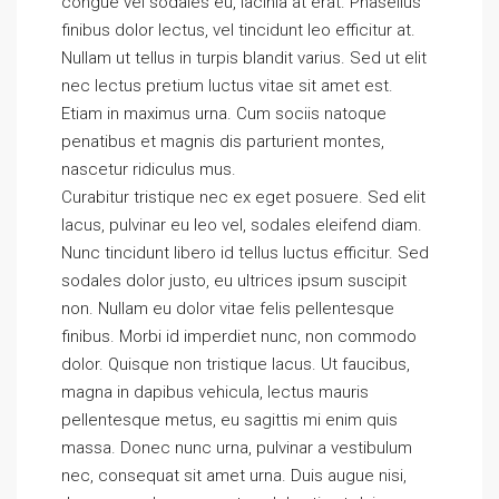
congue vel sodales eu, lacinia at erat. Phasellus
finibus dolor lectus, vel tincidunt leo efficitur at.
Nullam ut tellus in turpis blandit varius. Sed ut elit
nec lectus pretium luctus vitae sit amet est.
Etiam in maximus urna. Cum sociis natoque
penatibus et magnis dis parturient montes,
nascetur ridiculus mus.
Curabitur tristique nec ex eget posuere. Sed elit
lacus, pulvinar eu leo vel, sodales eleifend diam.
Nunc tincidunt libero id tellus luctus efficitur. Sed
sodales dolor justo, eu ultrices ipsum suscipit
non. Nullam eu dolor vitae felis pellentesque
finibus. Morbi id imperdiet nunc, non commodo
dolor. Quisque non tristique lacus. Ut faucibus,
magna in dapibus vehicula, lectus mauris
pellentesque metus, eu sagittis mi enim quis
massa. Donec nunc urna, pulvinar a vestibulum
nec, consequat sit amet urna. Duis augue nisi,