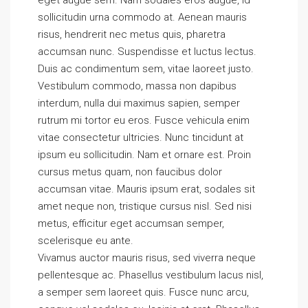
eget augue sem. Nam sodales eros augue, id
sollicitudin urna commodo at. Aenean mauris
risus, hendrerit nec metus quis, pharetra
accumsan nunc. Suspendisse et luctus lectus.
Duis ac condimentum sem, vitae laoreet justo.
Vestibulum commodo, massa non dapibus
interdum, nulla dui maximus sapien, semper
rutrum mi tortor eu eros. Fusce vehicula enim
vitae consectetur ultricies. Nunc tincidunt at
ipsum eu sollicitudin. Nam et ornare est. Proin
cursus metus quam, non faucibus dolor
accumsan vitae. Mauris ipsum erat, sodales sit
amet neque non, tristique cursus nisl. Sed nisi
metus, efficitur eget accumsan semper,
scelerisque eu ante.
Vivamus auctor mauris risus, sed viverra neque
pellentesque ac. Phasellus vestibulum lacus nisl,
a semper sem laoreet quis. Fusce nunc arcu,