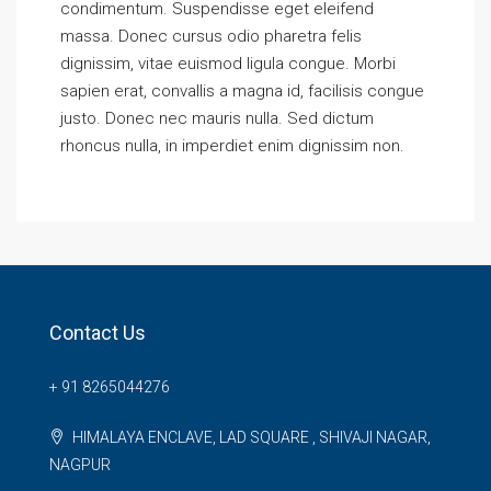
condimentum. Suspendisse eget eleifend
massa. Donec cursus odio pharetra felis
dignissim, vitae euismod ligula congue. Morbi
sapien erat, convallis a magna id, facilisis congue
justo. Donec nec mauris nulla. Sed dictum
rhoncus nulla, in imperdiet enim dignissim non.
Contact Us
+ 91 8265044276
HIMALAYA ENCLAVE, LAD SQUARE , SHIVAJI NAGAR,
NAGPUR